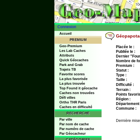
Connexion
Accueil
Géopapotag
PREMIUM
Geo-Premium
Placée le :
Les Lab Caches
Publiée le :
Attributs
Dernier "Found
Quick Géocaches
Nombre de fo
Park and Grab
Premium :
Trajets TB
Statut :
Favorite scores
Type :
La plus favorisée
Taille :
La plus trouvée
Difficulté :
Top Found it géocache
Terrain :
Caches non trouvées
Points favoris
Défi villes
Région :
Ortho THR Paris
Département 
Caches en difficulté
Commune :
RECHERCHE
Par ville
Dernière mise
Par nom de cache
Par numéro de cache
Par Géocacheur
CATÉGORIES