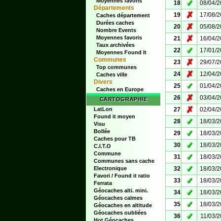
Moyennes favoris
✓
18
08/04/
Départements
✗
19
17/08/
Caches département
Durées caches
✗
20
05/08/
Nombre Events
✗
Moyennes favoris
21
16/04/
Taux archivées
✓
22
17/01/
Moyennes Found It
Communes
✗
23
29/07/
Top communes
✗
24
12/04/
Caches ville
Divers
✓
25
01/04/
Caches en Europe
✗
26
03/04/
CARTOGRAPHIE
✗
LatLon
27
02/04/
Found it moyen
✓
28
18/03/
Visu
Bollée
✓
29
18/03/
Caches pour TB
✓
30
18/03/
C.I.T.O
Commune
✓
31
18/03/
Communes sans cache
✓
Electronique
32
18/03/
Favori / Found it ratio
✓
33
18/03/
Ferrata
Géocaches alti. mini.
✓
34
18/03/
Géocaches calmes
✓
35
18/03/
Géocaches en altitude
Géocaches oubliées
✓
36
11/03/
Hot Géocaches