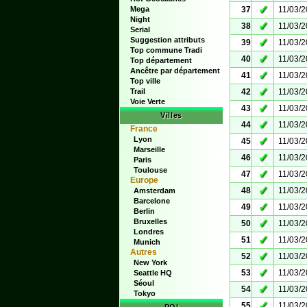
✓
Mega
37
11/03/
Night
✓
38
11/03/
Serial
Suggestion attributs
✓
39
11/03/
Top commune Tradi
✓
40
11/03/
Top département
Ancêtre par département
✓
41
11/03/
Top ville
✓
Trail
42
11/03/
Voie Verte
✓
43
11/03/
Villes
✓
44
11/03/
France
Lyon
✓
45
11/03/
Marseille
✓
46
11/03/
Paris
Toulouse
✓
47
11/03/
Europe
✓
48
11/03/
Amsterdam
Barcelone
✓
49
11/03/
Berlin
Bruxelles
✓
50
11/03/
Londres
✓
51
11/03/
Munich
Autres
✓
52
11/03/
New York
✓
53
11/03/
Seattle HQ
Séoul
✓
54
11/03/
Tokyo
✓
55
11/03/