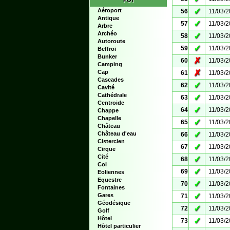
POI
✓
Aéroport
56
11/03/
Antique
✓
57
11/03/
Arbre
Archéo
✓
58
11/03/
Autoroute
✓
59
11/03/
Beffroi
Bunker
✗
60
11/03/
Camping
✗
Cap
61
11/03/
Cascades
✓
62
11/03/
Cavité
Cathédrale
✓
63
11/03/
Centroide
✓
64
11/03/
Chappe
Chapelle
✓
65
11/03/
Château
✓
Château d'eau
66
11/03/
Cistercien
✓
67
11/03/
Cirque
Cité
✓
68
11/03/
Col
✓
69
11/03/
Eoliennes
Equestre
✓
70
11/03/
Fontaines
✓
Gares
71
11/03/
Géodésique
✓
72
11/03/
Golf
Hôtel
✓
73
11/03/
Hôtel particulier