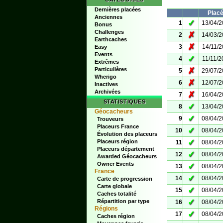
Dernières placées
Plac
Anciennes
✓
1
13/04/
Bonus
Challenges
✗
2
14/03/
Earthcaches
✗
3
14/11/
Easy
Events
✓
4
11/11/2
Extrêmes
Particulières
✗
5
29/07/
Wherigo
✗
6
12/07/
Inactives
Archivées
✗
7
16/04/
STATISTIQUES
✓
8
13/04/
Géocacheurs
✓
9
08/04/
Trouveurs
Placeurs France
✓
10
08/04/
Évolution des placeurs
✓
Placeurs région
11
08/04/
Placeurs département
✓
12
08/04/
Awarded Géocacheurs
Owner Events
✓
13
08/04/
France
✓
14
08/04/
Carte de progression
Carte globale
✓
15
08/04/
Caches totalité
✓
Répartition par type
16
08/04/
Régions
✓
17
08/04/
Caches région