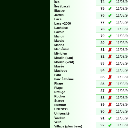
✓
74
11/03/
Îles
Îles (Lacs)
✓
75
11/03/
Illustre
✓
Jardin
76
11/03/
Lacs
✓
77
11/03/
Lacs +2000
Lachaise
✓
78
11/03/
Lavoir
✓
79
11/03/
Manoir
Marais
✗
80
11/03/
Marina
✗
Médiévale
81
11/03/
Méridien
✗
82
11/03/
Moulin (eau)
Moulin (vent)
✗
83
11/03/
Musée
✗
84
11/03/
Musique
Parc
✗
85
11/03/
Parc à thème
✗
Phare
86
11/03/
Plage
✗
87
11/03/
Refuge
Rocher
✗
88
11/03/
Statue
✗
89
11/03/
Summit
UNESCO
✗
90
11/03/
Université
✓
Vauban
91
11/03/
Velib
✓
92
11/03/
Village (plus beau)