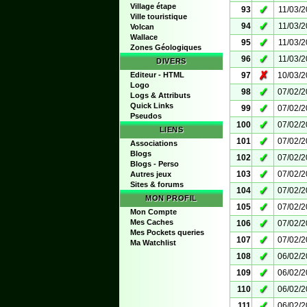
Village étape
✓
93
11/03/
Ville touristique
✓
94
11/03/
Volcan
Wallace
✓
95
11/03/
Zones Géologiques
✓
96
11/03/
DIVERS
✗
Editeur - HTML
97
10/03/
Logo
✓
98
07/02/
Logs & Attributs
Quick Links
✓
99
07/02/
Pseudos
✓
100
07/02/
LIENS
✓
101
07/02/
Associations
Blogs
✓
102
07/02/
Blogs - Perso
✓
103
07/02/
Autres jeux
Sites & forums
✓
104
07/02/
MON PROFIL
✓
105
07/02/
Mon Compte
✓
Mes Caches
106
07/02/
Mes Pockets queries
✓
107
07/02/
Ma Watchlist
✓
108
06/02/
✓
109
06/02/
✓
110
06/02/
✓
111
06/02/