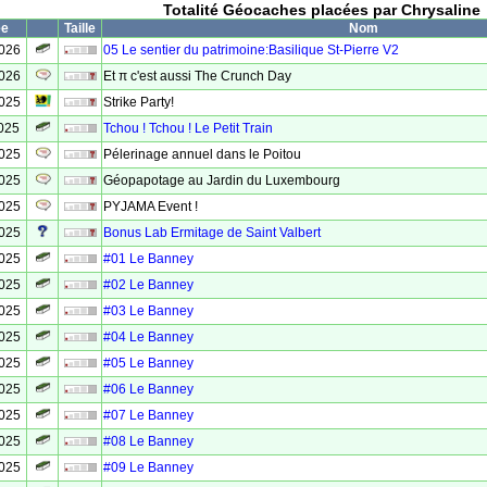
Totalité Géocaches placées par Chrysaline
ée
Taille
Nom
2026
05 Le sentier du patrimoine:Basilique St-Pierre V2
2026
Et π c'est aussi The Crunch Day
2025
Strike Party!
025
Tchou ! Tchou ! Le Petit Train
2025
Pélerinage annuel dans le Poitou
2025
Géopapotage au Jardin du Luxembourg
2025
PYJAMA Event !
2025
Bonus Lab Ermitage de Saint Valbert
2025
#01 Le Banney
2025
#02 Le Banney
2025
#03 Le Banney
2025
#04 Le Banney
2025
#05 Le Banney
2025
#06 Le Banney
2025
#07 Le Banney
2025
#08 Le Banney
2025
#09 Le Banney