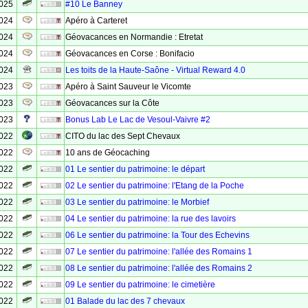
2025
#10 Le Banney
2024
Apéro à Carteret
2024
Géovacances en Normandie : Etretat
2024
Géovacances en Corse : Bonifacio
2024
Les toits de la Haute-Saône - Virtual Reward 4.0
2023
Apéro à Saint Sauveur le Vicomte
2023
Géovacances sur la Côte
2023
Bonus Lab Le Lac de Vesoul-Vaivre #2
2022
CITO du lac des Sept Chevaux
2022
10 ans de Géocaching
2022
01 Le sentier du patrimoine: le départ
2022
02 Le sentier du patrimoine: l'Etang de la Poche
2022
03 Le sentier du patrimoine: le Morbief
2022
04 Le sentier du patrimoine: la rue des lavoirs
2022
06 Le sentier du patrimoine: la Tour des Echevins
2022
07 Le sentier du patrimoine: l'allée des Romains 1
2022
08 Le sentier du patrimoine: l'allée des Romains 2
2022
09 Le sentier du patrimoine: le cimetière
2022
01 Balade du lac des 7 chevaux