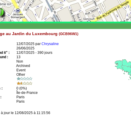
e au Jardin du Luxembourg
(GCB96W1)
12/07/2025 par
Chrysaline
26/06/2025
 it" :
12/07/2025 - 390 jours
und :
13
Non
Archived
Event
Other
 :
0
(0%)
Île-de-France
:
Paris
Paris
 à jour le 12/08/2025 à 11:15:56