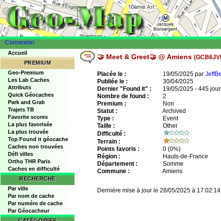
Connexion
Accueil
🤝 Meet & Greet🤝 @ Amiens
(GCB6JV
PREMIUM
Geo-Premium
Placée le :
19/05/2025 par
JeffB
Les Lab Caches
Publiée le :
30/04/2025
Attributs
Dernier "Found it" :
19/05/2025 - 445 jour
Quick Géocaches
Nombre de found :
2
Park and Grab
Premium :
Non
Trajets TB
Statut :
Archived
Favorite scores
Type :
Event
La plus favorisée
Taille :
Other
La plus trouvée
Difficulté :
Top Found it géocache
Terrain :
Caches non trouvées
Points favoris :
0
(0%)
Défi villes
Région :
Hauts-de-France
Ortho THR Paris
Département :
Somme
Caches en difficulté
Commune :
Amiens
RECHERCHE
Par ville
Dernière mise à jour le 28/05/2025 à 17:02:14
Par nom de cache
Par numéro de cache
Par Géocacheur
CATÉGORIES