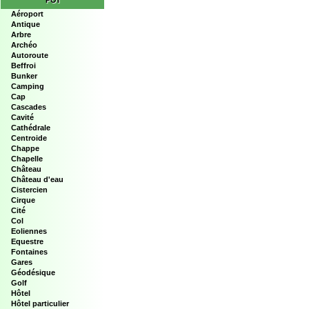
POI
Aéroport
Antique
Arbre
Archéo
Autoroute
Beffroi
Bunker
Camping
Cap
Cascades
Cavité
Cathédrale
Centroide
Chappe
Chapelle
Château
Château d'eau
Cistercien
Cirque
Cité
Col
Eoliennes
Equestre
Fontaines
Gares
Géodésique
Golf
Hôtel
Hôtel particulier