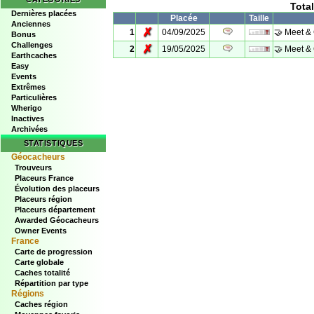
Tota
Dernières placées
Placée
Taille
Anciennes
✗
1
04/09/2025
🤝 Meet &
Bonus
Challenges
✗
2
19/05/2025
🤝 Meet &
Earthcaches
Easy
Events
Extrêmes
Particulières
Wherigo
Inactives
Archivées
STATISTIQUES
Géocacheurs
Trouveurs
Placeurs France
Évolution des placeurs
Placeurs région
Placeurs département
Awarded Géocacheurs
Owner Events
France
Carte de progression
Carte globale
Caches totalité
Répartition par type
Régions
Caches région