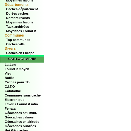
Moyennes favoris
Départements
Caches département
Durées caches
Nombre Events
Moyennes favoris
Taux archivées
Moyennes Found It
Communes
Top communes
Caches ville
Divers
Caches en Europe
CARTOGRAPHIE
LatLon
Found it moyen
Visu
Bollée
Caches pour TB
C.I.T.O
Commune
Communes sans cache
Electronique
Favori / Found it ratio
Ferrata
Géocaches alti. mini.
Géocaches calmes
Géocaches en altitude
Géocaches oubliées
Hot Géocaches