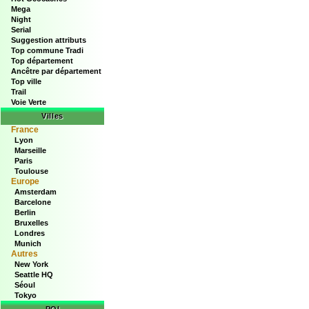
Mega
Night
Serial
Suggestion attributs
Top commune Tradi
Top département
Ancêtre par département
Top ville
Trail
Voie Verte
Villes
France
Lyon
Marseille
Paris
Toulouse
Europe
Amsterdam
Barcelone
Berlin
Bruxelles
Londres
Munich
Autres
New York
Seattle HQ
Séoul
Tokyo