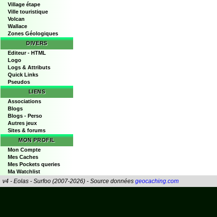
Village étape
Ville touristique
Volcan
Wallace
Zones Géologiques
DIVERS
Editeur - HTML
Logo
Logs & Attributs
Quick Links
Pseudos
LIENS
Associations
Blogs
Blogs - Perso
Autres jeux
Sites & forums
MON PROFIL
Mon Compte
Mes Caches
Mes Pockets queries
Ma Watchlist
v4 - Eolas - Surfoo (2007-2026) - Source données
geocaching.com